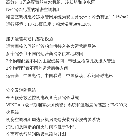
高效N+1冗余配置的冷水机组、冷却塔和冷水泵
N+1冗余配置的精密空调机组
精密空调机组冷冻水管网系统为双回路设计；冷负荷是1.5 kW/m2
运行环境：19~25摄氏度；相对湿度50%±20%
服务运营与通讯基础设施
运营商接入间给托管的主机接入各大运营商网络
多个冗余且不同的运营商网络供本地访问
2个物理配置不同的主配线架间，带独立检修孔及接入管道
2个物理配置不同的运营商接入间
运营商：中国电信、中国联通、中国移动、和记环球电讯
安全及消防系统
全天候分散监控机电设备房及冗余系统
VESDA（极早期烟雾探测预警）系统和温湿度传感器；FM200灭
火系统
机房空调机组周边及机房周边安装有水浸告警系统
消防门及隔断的耐火时间不低于2小时
全面可执行的消防紧急疏散计划