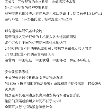
高效N+1冗余配置的冷水机组、冷却塔和冷水泵
N+1冗余配置的精密空调机组
精密空调机组冷冻水管网系统为双回路设计；冷负荷是1.5 kW/m2
运行环境：19~25摄氏度；相对湿度50%±20%
服务运营与通讯基础设施
运营商接入间给托管的主机接入各大运营商网络
多个冗余且不同的运营商网络供本地访问
2个物理配置不同的主配线架间，带独立检修孔及接入管道
2个物理配置不同的运营商接入间
运营商：中国电信、中国联通、中国移动、和记环球电讯
安全及消防系统
全天候分散监控机电设备房及冗余系统
VESDA（极早期烟雾探测预警）系统和温湿度传感器；FM200灭
火系统
机房空调机组周边及机房周边安装有水浸告警系统
消防门及隔断的耐火时间不低于2小时
全面可执行的消防紧急疏散计划